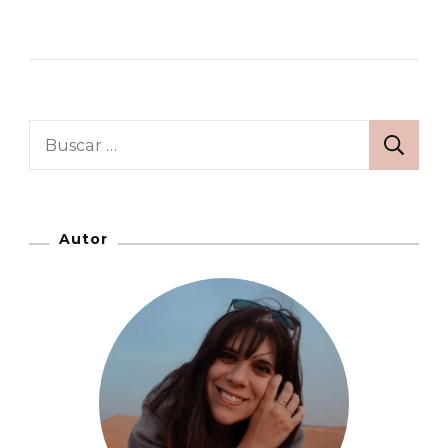
Consejos
Para
Viajar
A
Roma:
Buscar:
Información
Básica
Autor