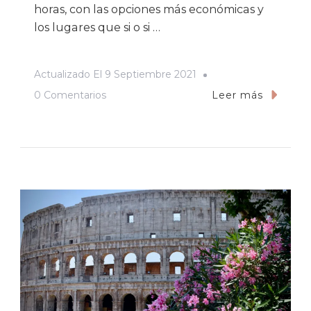
horas, con las opciones más económicas y
los lugares que si o si …
Actualizado El
9 Septiembre 2021
En
0 Comentarios
Leer más
Qué
Ver
En
Roma
En
48
Horas:
Lo
Esencial