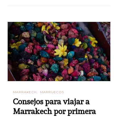
En
Un
Fin
De
Semana:
Qué
Ver
Y
Hacer
MARRAKECH
MARRUECOS
Consejos para viajar a
Marrakech por primera