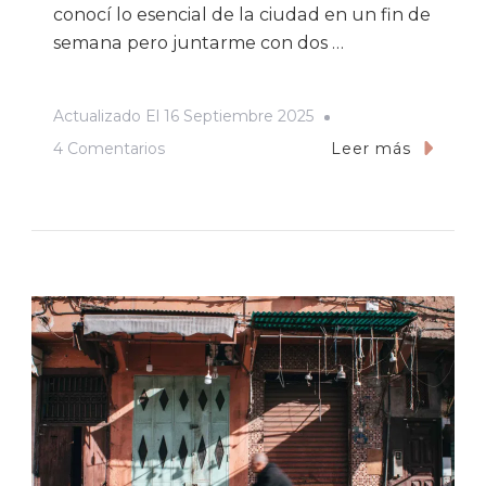
conocí lo esencial de la ciudad en un fin de
semana pero juntarme con dos …
Actualizado El
16 Septiembre 2025
En
4 Comentarios
Leer más
Marrakech
Alternativo:
Experimentar
Lo
Atípico