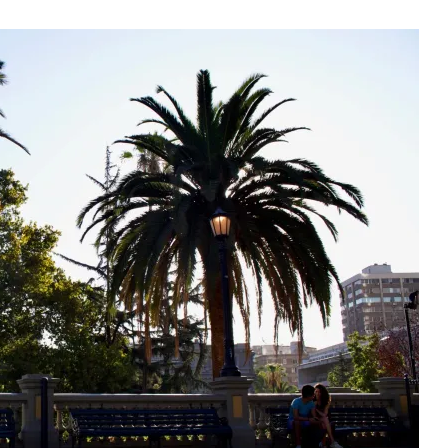
Santiago
De
Chile:
Top
10