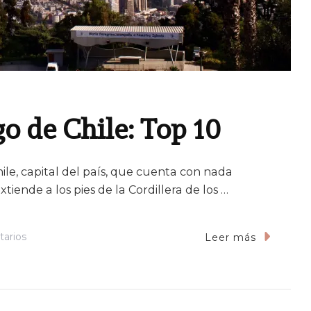
o de Chile: Top 10
hile, capital del país, que cuenta con nada
iende a los pies de la Cordillera de los …
En
arios
Leer más
Qué
Ver
En