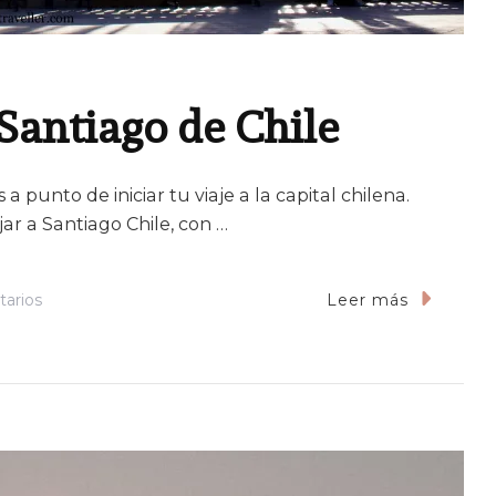
 Santiago de Chile
a punto de iniciar tu viaje a la capital chilena.
jar a Santiago Chile, con …
En
arios
Leer más
Guía
Para
Viajar
A
Santiago
De