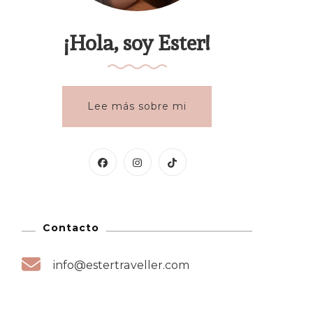
¡Hola, soy Ester!
Lee más sobre mi
Contacto
info@estertraveller.com