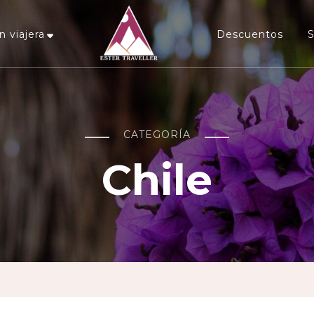
n viajera
Descuentos
Ester Traveller
tu blog para vivir la aventura de viajar sola
CATEGORÍA
Chile