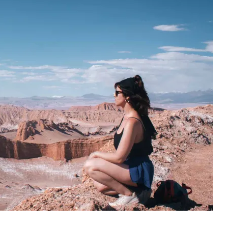
Pedro
De
Atacama