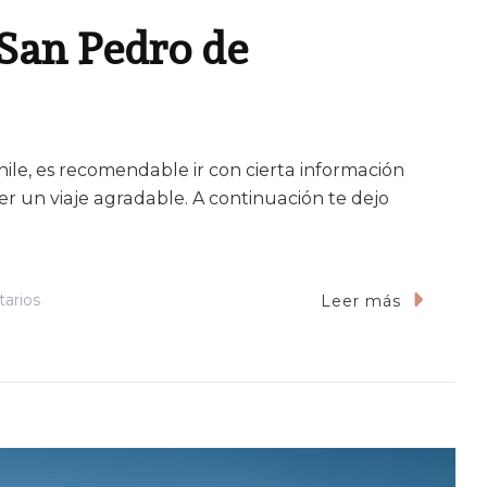
 San Pedro de
ile, es recomendable ir con cierta información
r un viaje agradable. A continuación te dejo
En
arios
Leer más
Guía
Para
Viajar
A
San