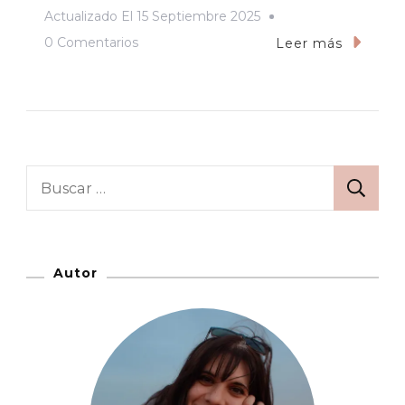
Actualizado El
15 Septiembre 2025
En
0 Comentarios
Leer más
Consejos
Para
Viajar
A
Irlanda:
Buscar:
Información
Esencial
Autor