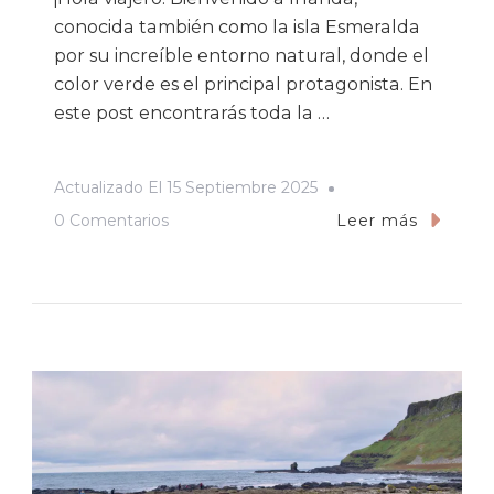
conocida también como la isla Esmeralda
por su increíble entorno natural, donde el
color verde es el principal protagonista. En
este post encontrarás toda la …
Actualizado El
15 Septiembre 2025
En
0 Comentarios
Leer más
Qué
Ver
En
Irlanda:
Top
10
De
Lugares