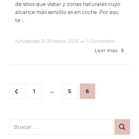
de sitios que visitar y zonas naturales cuyo
alcance más sencillo es en coche. Por eso,
te …
En
Actualizado El
23 Marzo 2026
1 Comentario
Alquilar
Leer más
Un
Coche
En
Paginación
Islandia
Página
…
Página
Página
1
5
6
–
de
Guía
Completa
entradas
Buscar: