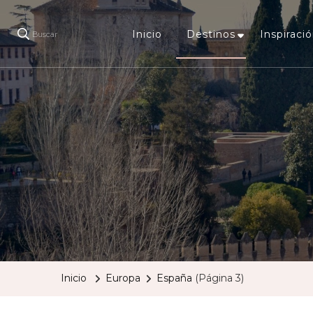
Inicio
Destinos
Inspiració
Buscar
Inicio
Europa
España
(Página 3)