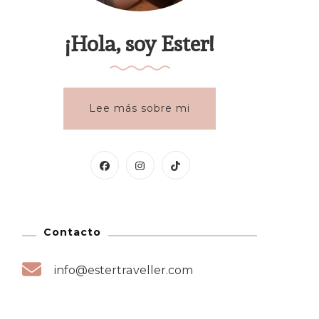
¡Hola, soy Ester!
Lee más sobre mi
Contacto
info@estertraveller.com