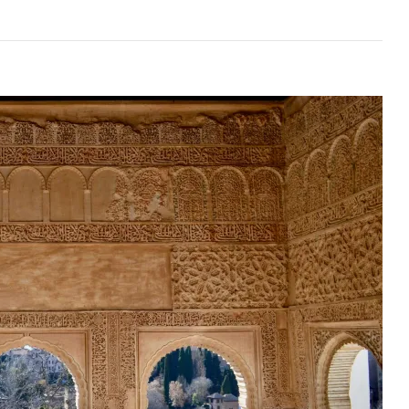
Ver
Y
Hacer
En
Asturias:
Lugares
Imprescindibles