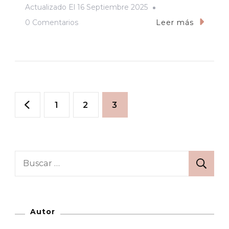
Actualizado El
16 Septiembre 2025
En
0 Comentarios
Leer más
Fin
De
Semana
En
Paginación
Granada:
Página
Página
Página
1
2
3
Lo
de
Imprescindible
entradas
Buscar:
Autor