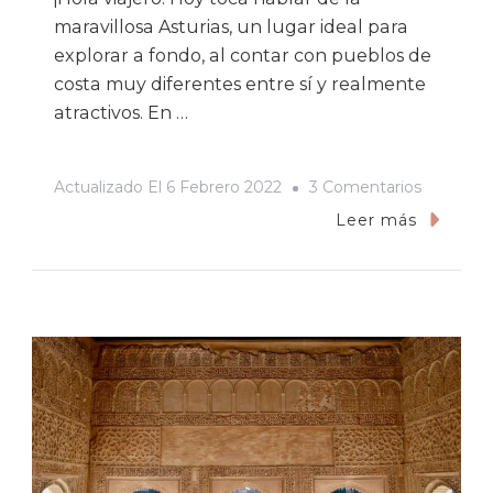
maravillosa Asturias, un lugar ideal para
explorar a fondo, al contar con pueblos de
costa muy diferentes entre sí y realmente
atractivos. En …
En
Actualizado El
6 Febrero 2022
3 Comentarios
Qué
Leer más
Ver
Y
Hacer
En
Asturias:
Lugares
Imprescin