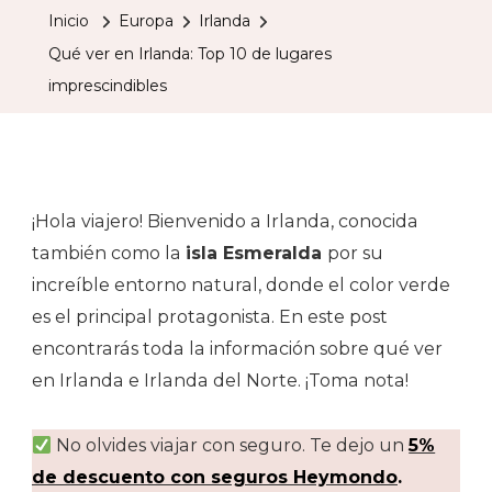
En
Inicio
Europa
Irlanda
Irland
Qué ver en Irlanda: Top 10 de lugares
Top
imprescindibles
10
De
Lugar
Impre
¡Hola viajero! Bienvenido a Irlanda, conocida
también como la
isla Esmeralda
por su
increíble entorno natural, donde el color verde
es el principal protagonista. En este post
encontrarás toda la información sobre qué ver
en Irlanda e Irlanda del Norte. ¡Toma nota!
No olvides viajar con seguro. Te dejo un
5%
de descuento con seguros Heymondo
.