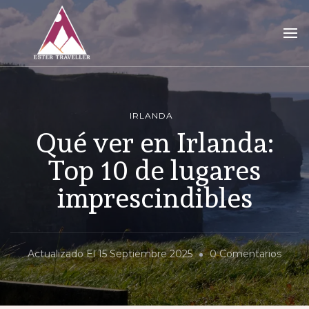
Ester Traveller
tu blog para vivir la aventura de viajar sola
IRLANDA
Qué ver en Irlanda:
Top 10 de lugares
imprescindibles
En
Actualizado El
15 Septiembre 2025
0 Comentarios
Qué
Ver