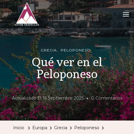
Ester Traveller
tu blog para vivir la aventura de viajar sola
GRECIA
PELOPONESO
Qué ver en el
Peloponeso
En
Actualizado El
16 Septiembre 2025
0 Comentarios
Qué
Ver
En
Inicio
Europa
Grecia
Peloponeso
El