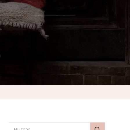
kech
ativo:
imentar
co
Buscar: