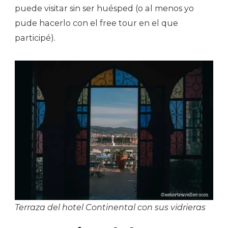
puede visitar sin ser huésped (o al menos yo
pude hacerlo con el free tour en el que
participé).
Terraza del hotel Continental con sus vidrieras