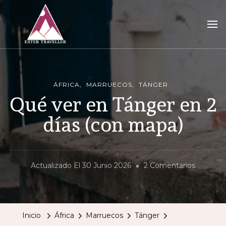
Ester Traveller
tu blog para vivir la aventura de viajar sola
ÁFRICA
MARRUECOS
TÁNGER
Qué ver en Tánger en 2
días (con mapa)
En
Actualizado El
30 Junio 2026
2 Comentarios
Qué
Ver
En
Inicio
África
Marruecos
Tánger
Tánger