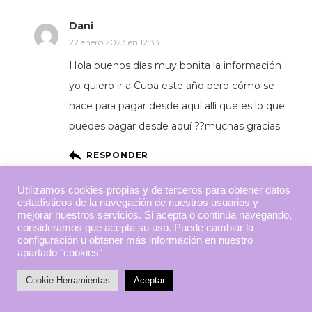
Dani
22 enero 2023 en 12:33
Hola buenos días muy bonita la información
yo quiero ir a Cuba este año pero cómo se
hace para pagar desde aquí allí qué es lo que
puedes pagar desde aquí ??muchas gracias
RESPONDER
Utilizamos cookies propias y de terceros para obtener datos
Ester
estadísticos de la navegación de nuestros usuarios y
22 enero 2023 en 12:44
mejorar nuestros servicios. Si acepta o continúa navegando,
consideramos que acepta su uso. Puede cambiar la
Hola Dani! Lo que puedes pagar antes de
configuración u obtener más información en nuestro
apartado "cookies"
llevar a cuba son los alojamientos y la
tarjeta sim turistas (tengo un post que
Cookie Herramientas
Aceptar
habla de esto )