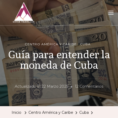
Ester Traveller
tu blog para vivir la aventura de viajar sola
CENTRO AMÉRICA Y CARIBE
CUBA
Guía para entender la
moneda de Cuba
En
Actualizado El
22 Marzo 2025
12 Comentarios
Guía
Para
Entend
Inicio
Centro América y Caribe
Cuba
La