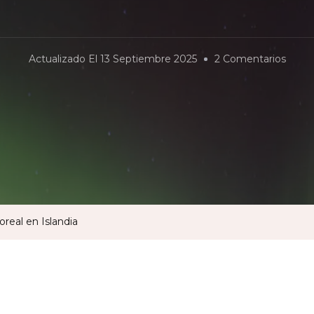
En
Actualizado El
13 Septiembre 2025
2 Comentarios
Cóm
Ver
La
Auror
Borea
En
Island
real en Islandia