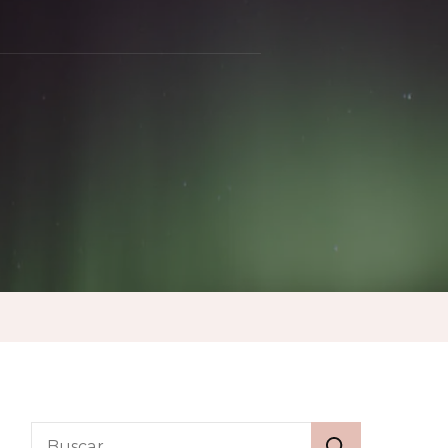
o
a
l
ia
Buscar: