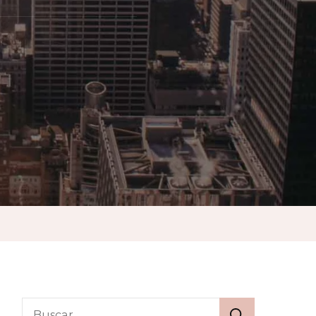
ario
a
Buscar: