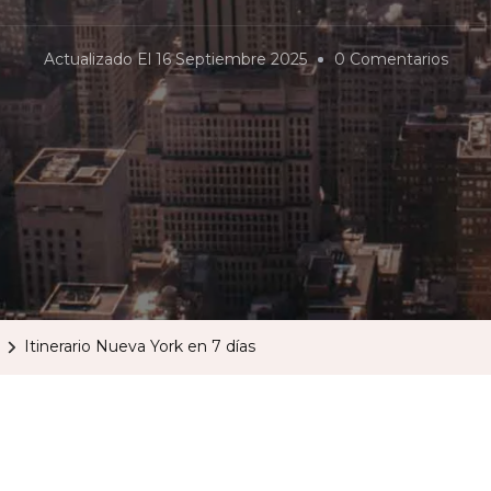
En
Actualizado El
16 Septiembre 2025
0 Comentarios
Itiner
Nuev
York
En
7
Días
Itinerario Nueva York en 7 días