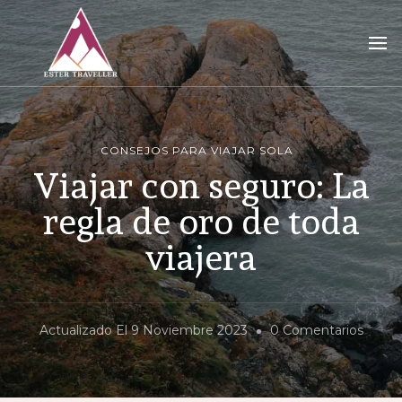
Ester Traveller
tu blog para vivir la aventura de viajar sola
CONSEJOS PARA VIAJAR SOLA
Viajar con seguro: La
regla de oro de toda
viajera
En
Actualizado El
9 Noviembre 2023
0 Comentarios
Viajar
Con