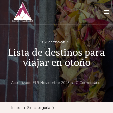
Ester Traveller
tu blog para vivir la aventura de viajar sola
SIN CATEGORÍA
Lista de destinos para
viajar en otoño
En
Actualizado El
9 Noviembre 2023
0 Comentarios
Lista
De
Desti
Inicio
Sin categoría
Para